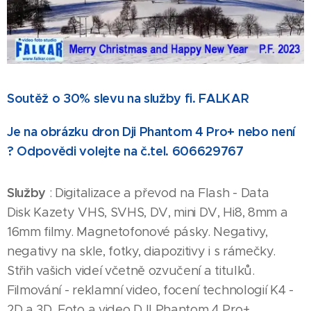
Soutěž o 30% slevu na služby fi. FALKAR
Je na obrázku dron Dji Phantom 4 Pro+ nebo není
? Odpovědi volejte na č.tel. 606629767
Služby
: Digitalizace a převod na Flash - Data
Disk Kazety VHS, SVHS, DV, mini DV, Hi8, 8mm a
16mm filmy. Magnetofonové pásky. Negativy,
negativy na skle, fotky, diapozitivy i s rámečky.
Střih vašich videí včetně ozvučení a titulků.
Filmování - reklamní video, focení technologií K4 -
2D a 3D. Foto a video DJI Phantom 4 Pro+