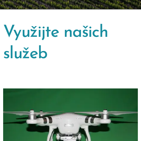
Využijte
našich
služeb