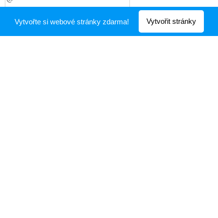
Zvolená služba
Vytvořit stránky
Vytvořte si webové stránky zdarma!
Mám zájem o
Konzultaci
Cenovou nabídku
Zpráva
Objednat